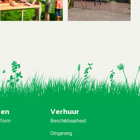
den
Verhuur
iform
Beschikbaarheid
Omgeving