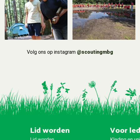
Volg ons op instagram
@scoutingmbg
Lid worden
Voor le
Lid worden
Kleding en un