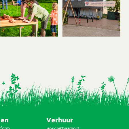
den
Verhuur
iform
Beschikbaarheid