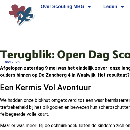
Over Scouting MBG
Leden
Terugblik: Open Dag Sc
11 mei 2026
Afgelopen zaterdag 9 mei was het eindelijk zover: onze lan
ouders binnen op De Zandberg 4 in Waalwijk. Het resultaat? E
Een Kermis Vol Avontuur
We hadden onze blokhut omgetoverd tot een waar kermisterrein m
trefzekerheid bij het blikgooien en bewezen hun scherpschutters
felbegeerde volle kaart.
Maar er was meer! Bij de schminkhoek lieten de kinderen zich omt