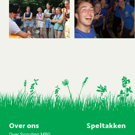
Over ons
Speltakken
Over Scouting MBG