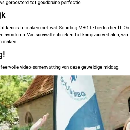
ws geroosterd tot goudbruine perfectie.
jk
ht kennis te maken met wat Scouting MBG te bieden heeft. Onze
en avonturen. Van survivaltechnieken tot kampvuurverhalen, van
en maken.
g!
 sfeervolle video-samenvatting van deze geweldige middag.