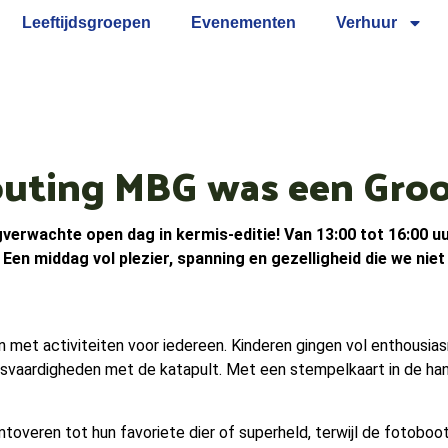
Leeftijdsgroepen
Evenementen
Verhuur
outing MBG was een Groo
gverwachte open dag in kermis-editie! Van 13:00 tot 16:00 u
en middag vol plezier, spanning en gezelligheid die we niet 
et activiteiten voor iedereen. Kinderen gingen vol enthousiasm
vaardigheden met de katapult. Met een stempelkaart in de hand r
overen tot hun favoriete dier of superheld, terwijl de fotobooth